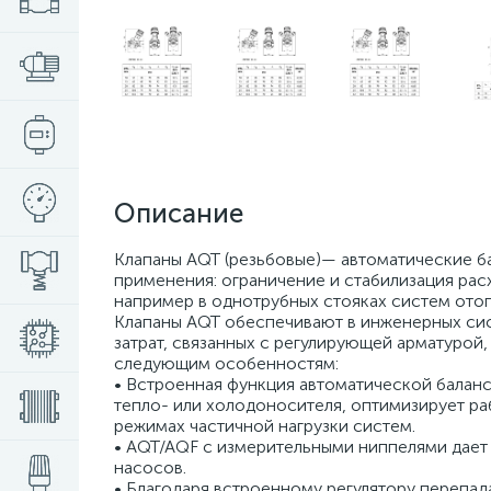
Описание
Клапаны AQT (резьбовые)— автоматические б
применения: ограничение и стабилизация рас
например в однотрубных стояках систем ото
Клапаны AQT обеспечивают в инженерных сис
затрат, связанных с регулирующей арматурой,
следующим особенностям:
• Встроенная функция автоматической бала
тепло- или холодоносителя, оптимизирует ра
режимах частичной нагрузки систем.
• AQT/AQF с измерительными ниппелями дае
насосов.
• Благодаря встроенному регулятору перепад