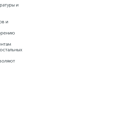
ратуры и
ов и
сорению
ентам
остальных
зволяют