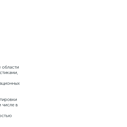
е области
стиками,
тационных
ртировки
 числе в
остью
я