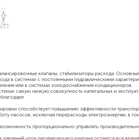
алансировочные клапаны, стабилизаторы расхода. Основны
хода в системах с постоянными гидравлическими характери
пления или в системах холодоснабжения кондиционеров.
темах самую низкую совокупность капитальных и эксплуа
 благодаря
нсировки способствует повышению эффективности транспо
боту насосов, исключая перерасходы электроэнергии, в том
т возможность пропорционально управлять производительн
а давлений шток регулирующего клапана остается все врем