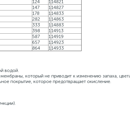
124
1
14821
147
1
14827
178
1
14833
282
1
14863
333
1
14883
398
1
14913
587
1
14919
657
1
14923
864
1
14933
ой водой.
ембраны, который не приводит к изменению запаха, цвета
льное покрытие, которое предотвращает окисление.
нкции).