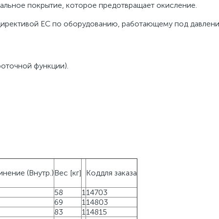
циальное покрытие, которое предотвращает окисление.
директивой ЕС по оборудованию, работающему под давлени
оточной функции).
нение (Внутр.)
Вес [кг]
Коддля заказа
58
1
14703
69
1
14803
83
1
14815