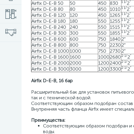
1
1
/
"
Airfix D-E-B 50
50
450
830
2
1
1
/
"
Airfix D-E-B 80
80
450
1010
2
1
1
/
"
Airfix D-E-B 120
120
450
1265
2
1
1
/
"
Airfix D-E-B 180
180
550
1255
2
1
1
/
"
Airfix D-E-B 240
240
550
1515
2
1
1
/
"
Airfix D-E-B 300
300
550
1855
2
Airfix D-E-B 600
600
750
1840
2"
Airfix D-E-B 800
800
750
2230
2"
Airfix D-E-B 1000
1000
750
2730
2"
2
1
/
"
Airfix D-E-B 1600
1600
1000
2680
2
2
1
/
"
Airfix D-E-B 2000
2000
1200
2400
2
2
1
/
"
Airfix D-E-B 3000
3000
1200
3300
2
Airfix D-E-B, 16 бар
Р
асширительный бак для установок питьевого
так и с технической водой.
Соответствующим образом подобран состав м
Внутренняя часть фланца Airfix имеет специа
Преимущества:
Соответствующим образом подобран и со
воды.