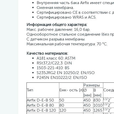
Внутренняя часть бака Airfix имеет спе
Сменная мембрана.
Сертифицировано CE в соответствии с 
Сертифицировано WRAS и ACS.
Информация общего характера:
Макс. рабочее давление: 16,0 бар.
Однооборотное стальное соединение (без пр
С датчиком разрыва мембраны.
Максимальная рабочая температура: 70 °C.
Качество материалов:
A181 класс 60: ASTM
RSt37,2/C22,3: DIN
1503-221-410: BS
S235JRG2 EN 10250/2: EN/ISO
P245N EN10222/2: EN/ISO
Размеры
Тип
Емк- ость [л]
Соеди
Ø
В
[мм]
[мм]
1
1
/
"
Airfix D-E-B 50
50
450
830
2
1
1
/
"
Airfix D-E-B 80
80
450
1010
2
1
1
/
"
Airfix D-E-B 120
120
450
1265
2