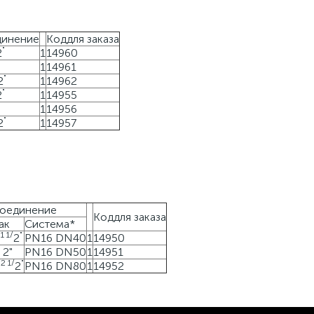
динение
Коддля заказа
"
2
1
14960
1
14961
"
2
1
14962
"
2
1
14955
1
14956
"
2
1
14957
оединение
Коддля заказа
ак
Система*
 1
1
/
"
2
PN16 DN40
1
14950
 2"
PN16 DN50
1
14951
 2
1
/
"
2
PN16 DN80
1
14952