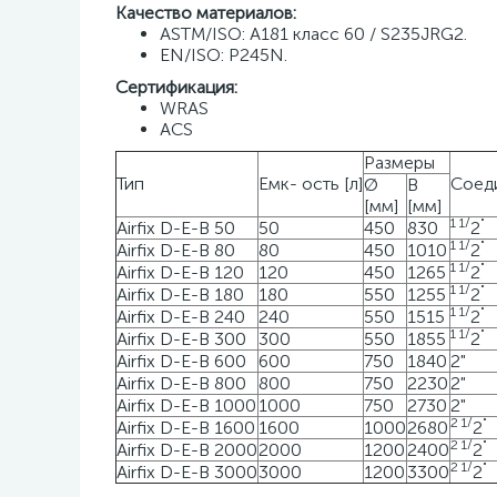
Качество материалов:
ASTM/ISO: A181 класс 60 / S235JRG2.
EN/ISO: P245N.
Сертификация:
WRAS
ACS
Размеры
Тип
Емк- ость [л]
Соеди
Ø
В
[мм]
[мм]
1
1
/
"
Airfix D-E-B 50
50
450
830
2
1
1
/
"
Airfix D-E-B 80
80
450
1010
2
1
1
/
"
Airfix D-E-B 120
120
450
1265
2
1
1
/
"
Airfix D-E-B 180
180
550
1255
2
1
1
/
"
Airfix D-E-B 240
240
550
1515
2
1
1
/
"
Airfix D-E-B 300
300
550
1855
2
Airfix D-E-B 600
600
750
1840
2"
Airfix D-E-B 800
800
750
2230
2"
Airfix D-E-B 1000
1000
750
2730
2"
2
1
/
"
Airfix D-E-B 1600
1600
1000
2680
2
2
1
/
"
Airfix D-E-B 2000
2000
1200
2400
2
2
1
/
"
Airfix D-E-B 3000
3000
1200
3300
2