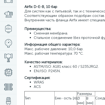
Airfix D-E-B, 10 бар
Для систем как с питьевой, так и с техническ
Соответствующим образом подобран состав м
Внутренняя часть фланца Airfix имеет специа
Преимущества:
Сменная мембрана.
Стальное соединение (без проточной фу
Информация общего характера:
Макс. рабочее давление: 10,0 бар.
Макс. рабочая температура: 70 °C.
Качество материалов:
ASTM/ISO: A181 класс 60 / S235JRG2.
EN/ISO: P245N.
Сертификация:
WRAS
ACS
Размеры
Тип
Емк- ость [л]
Соеди
Ø
В
[мм]
[мм]