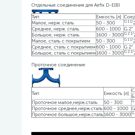
Отдельные соединения для Airfix D-E(B)
Тип
Емкость [л]
Сое
G 1
1
/
Малое, нерж. сталь
50 - 300
Среднее, нерж. сталь
600 - 1000
G 2"
G 2
1
/
Большое, нерж. сталь
1600 - 3000
G 1
1
/
Малое, сталь с покрытием
50 - 300
Среднее, сталь с покрытием
600 - 1000
G 2"
G 2
1
/
Большое, сталь с покрытием
1600 - 3000
Проточное соединение
С
Тип
Емкость [л]
Б
G
Проточное малое,нерж.сталь
50 - 300
Проточное среднее,нерж.сталь
600 - 1000
G
G
Проточное большое,нерж.сталь
1600 - 3000