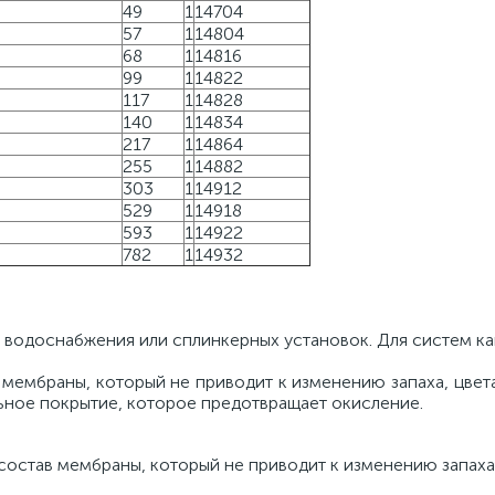
49
1
14704
57
1
14804
68
1
14816
99
1
14822
117
1
14828
140
1
14834
217
1
14864
255
1
14882
303
1
14912
529
1
14918
593
1
14922
782
1
14932
 водоснабжения или сплинкерных установок. Для систем ка
ембраны, который не приводит к изменению запаха, цвета
льное покрытие, которое предотвращает окисление.
став мембраны, который не приводит к изменению запаха,