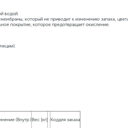
ой водой.
ембраны, который не приводит к изменению запаха, цвета
льное покрытие, которое предотвращает окисление.
нкции).
нение (Внутр.)
Вес [кг]
Коддля заказа