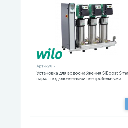
Артикул:
-
Установка для водоснабжения SiBoost Sma
парал. подключенными центробежными
насосами с сухим рот.