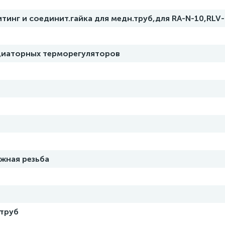
тинг и соединит.гайка для медн.труб,для RA-N-10,RLV-
диаторных терморегуляторов
жная резьба
 труб