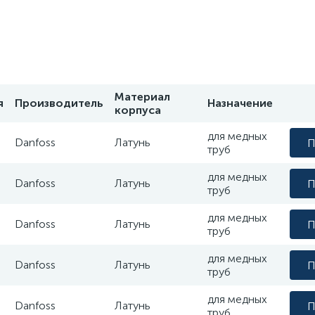
Материал
я
Производитель
Назначение
корпуса
для медных
Danfoss
Латунь
П
труб
для медных
Danfoss
Латунь
П
труб
для медных
Danfoss
Латунь
П
труб
для медных
Danfoss
Латунь
П
труб
для медных
Danfoss
Латунь
П
труб