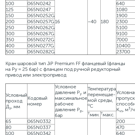
100
065N0242
640
125
065N0247
1080
150
065N0252G
1900
200
065N0257G
16
–40
180
2300
250
065N0262G
5100
300
065N0267G
9100
350
065N0272G
7000
400
065N0277G
10400
500
065N0282G
23700
Кран шаровой тип JiP Premium FF фланцевый (фланцы
на Ру = 25 бар) с фланцем под ручной редукторный
привод или электропривод
Условное
Температура
давление Р
и
Условна
у
перемещае-
Условный
Кодовый
максимальное
пропуск
мой среды,
проход
номер
рабочее
способ
о
С
Д
, мм
у
3
давление Р
,
K
, м
/ч
р
vs
Т
Т
мин.
макс.
бар
65
065N0332
200
80
065N0337
470
100
065N0342
640