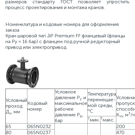
размеров стандарту ГОСТ позволяет упростить
процесс проектирования и монтажа кранов.
Номенклатура и кодовые номера для оформления
заказа
Кран шаровой тип JiP Premium FF фланцевый (фланцы
на Ру = 16 бар) с фланцем под ручной редукторный
привод или электропривод
Условное
Температура
давление Р
и
Условна
у
перемещае-
Условный
Кодовый
максимальное
пропуск
мой среды,
проход
номер
рабочее
способ
о
С
Д
, мм
у
3
давление Р
,
K
, м
/ч
р
vs
Т
Т
мин.
макс.
бар
65
065N0232
200
80
065N0237
470