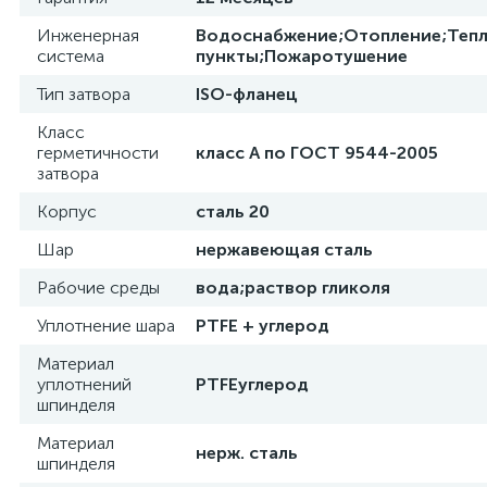
Инженерная
Водоснабжение;Отопление;Теп
система
пункты;Пожаротушение
Тип затвора
ISO-фланец
Класс
герметичности
класс А по ГОСТ 9544-2005
затвора
Корпус
сталь 20
Шар
нержавеющая сталь
Рабочие среды
вода;раствор гликоля
Уплотнение шара
PTFE + углерод
Материал
уплотнений
PTFEуглерод
шпинделя
Материал
нерж. сталь
шпинделя