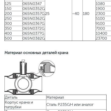
125
065N0347
1080
150
065N0352G
1900
200
065N0357G
25
–40
180
2300
250
065N0362G
5100
300
065N0367G
9100
350
065N0372G
7000
400
065N0377G
10400
500
065N0382G
23700
Материал основных деталей крана
Деталь
Материал
Корпус крана и
Сталь P235GH или аналог
патрубки