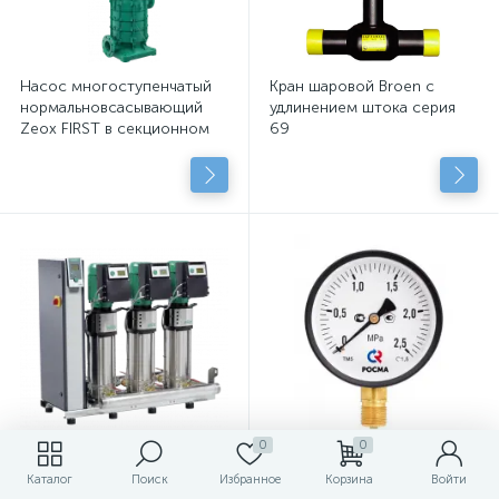
Насос многоступенчатый
Кран шаровой Broen с
нормальновсасывающий
удлинением штока серия
Zeox FIRST в секционном
69
исполнении
0
0
Установка для
Манометры
Каталог
Поиск
Избранное
Корзина
Войти
водоснабжения SiBoost