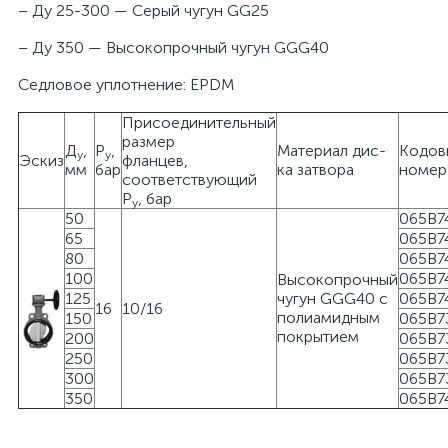
– Ду 25-300 — Серый чугун GG25
– Ду 350 — Высокопрочный чугун GGG40
Седловое уплотнение: EPDM
Присоединительный
размер
Д
,
Р
,
Материал дис-
Кодов
у
у
Эскиз
фланцев,
мм
бар
ка затвора
номер
соответствующий
Р
, бар
у
50
065B7
65
065B7
80
065B7
100
065B7
Высокопрочный
125
чугун GGG40 с
065B7
16
10/16
полиамидным
150
065B7
покрытием
200
065B7
250
065B7
300
065B7
350
065B7