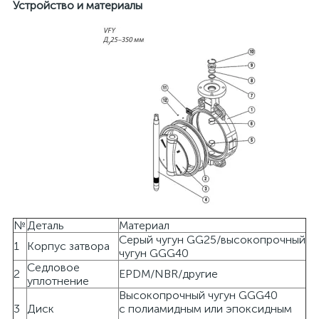
Устройство и материалы
№
Деталь
Материал
Серый чугун GG25/высокопрочный
1
Корпус затвора
чугун GGG40
Седловое
2
EPDM/NBR/другие
уплотнение
Высокопрочный чугун GGG40
3
Диск
с полиамидным или эпоксидным