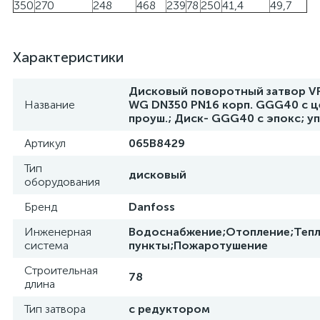
350
270
248
468
239
78
250
41,4
49,7
Характеристики
Дисковый поворотный затвор V
Название
WG DN350 PN16 корп. GGG40 с ц
проуш.; Диск- GGG40 с эпокс; уп
Артикул
065B8429
Тип
дисковый
оборудования
Бренд
Danfoss
Инженерная
Водоснабжение;Отопление;Теп
система
пункты;Пожаротушение
Строительная
78
длина
Тип затвора
с редуктором