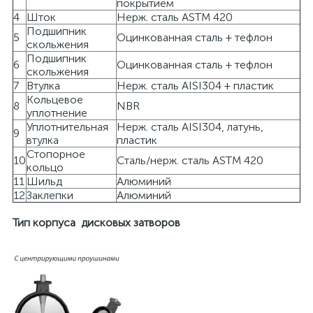
покрытием
4
Шток
Нерж. сталь ASTM 420
Подшипник
5
Оцинкованная сталь + тефлон
скольжения
Подшипник
6
Оцинкованная сталь + тефлон
скольжения
7
Втулка
Нерж. сталь AISI304 + пластик
Кольцевое
8
NBR
уплотнение
Уплотнительная
Нерж. сталь AISI304, латунь,
9
втулка
пластик
Стопорное
10
Сталь/нерж. сталь ASTM 420
кольцо
11
Шильд
Алюминий
12
Заклепки
Алюминий
Тип корпуса дисковых затворов