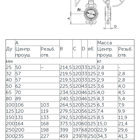
A
Масса
Ду
B
C
D
øE
Центр.
Резьб.
Центр.
Резьб.
проуш.
отв.
проуш.
отв.
мм
кг
25
50
–
214,5
120
33
125
2,8
-
32
57
219,5
120
33
125
2,9
2,8
40
57
219,5
120
33
125
2,9
2,8
50
62
225,5
120
43
125
3,6
4,0
65
70
234,5
120
46
125
4,0
4,5
80
89
240,5
120
46
125
4,3
5,4
100
106
103
264,5
120
52
125
6,3
7,9
125
120
119
279,5
120
56
125
7,4
9,9
150
131
133
292,5
120
56
125
8,5
11,9
200
164
168
373,5
120
60
125
15,0
21,4
250
200
198
399
197
68
200
22,9
29,6
300
235
227
459
239
78
250
34,3
41,3