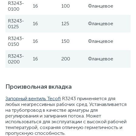
R3243-
16
100
Фланцевое
Te
0100
R3243-
16
125
Фланцевое
Te
0125
R3243-
16
150
Фланцевое
Te
0150
R3243-
16
200
Фланцевое
Te
0200
Произвольная вкладка
Запорный вентиль Tecofi
R3243 применяется для
любых неагрессивных рабочих сред. Устанавливается
на трубопровод в качестве арматуры для
регулирования и запирания потока. Может
использоваться для эксплуатации с высокой рабочей
температурой, сохраняя отличную герметичность и
пропускную способность.