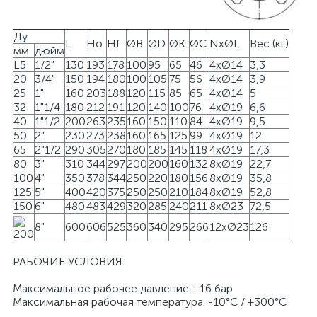
Ду
L
Ho
Hf
ØB
ØD
ØK
ØC
NxØL
Вес (кг)
мм
дюйм
L5
1/2"
130
193
178
100
95
65
46
4xØ14
3,3
20
3/4"
150
194
180
100
105
75
56
4xØ14
3,9
25
1"
160
203
188
120
115
85
65
4xØ14
5
32
1"1/4
180
212
191
120
140
100
76
4xØ19
6,6
40
1"1/2
200
263
235
160
150
110
84
4xØ19
9,5
50
2"
230
273
238
160
165
125
99
4xØ19
12
65
2"1/2
290
305
270
180
185
145
118
4xØ19
17,3
80
3"
310
344
297
200
200
160
132
8xØ19
22,7
100
4"
350
378
344
250
220
180
156
8xØ19
35,8
125
5"
400
420
375
250
250
210
184
8xØ19
52,8
150
6"
480
483
429
320
285
240
211
8xØ23
72,5
8"
600
606
525
360
340
295
266
12xØ23
126
200
РАБОЧИЕ УСЛОВИЯ
Максимальное рабочее давление : 16 бар
Максимальная рабочая температура: -10°C / +300°C