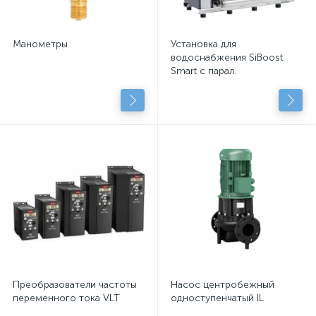
Манометры
Установка для
водоснабжения SiBoost
Smart с парал.
подключенными
центробежными насосами
с сухим рот.
Преобразователи частоты
Насос центробежный
переменного тока VLT
одноступенчатый IL