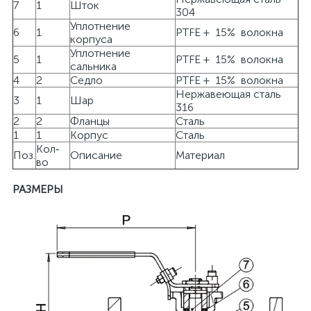
7
1
Шток
304
Уплотнение
6
1
PTFE + 15% волокна
корпуса
Уплотнение
5
1
PTFE + 15% волокна
сальника
4
2
Седло
PTFE + 15% волокна
Нержавеющая сталь
3
1
Шар
316
2
2
Фланцы
Сталь
1
1
Корпус
Сталь
Кол‐
Поз.
Описание
Материал
во
РАЗМЕРЫ