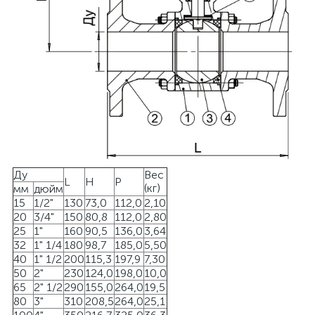
Ду
Вес
L
H
P
(кг)
мм
дюйм
15
1/2"
130
73,0
112,0
2,10
20
3/4"
150
80,8
112,0
2,80
25
1"
160
90,5
136,0
3,64
32
1" 1/4
180
98,7
185,0
5,50
40
1" 1/2
200
115,3
197,9
7,30
50
2"
230
124,0
198,0
10,0
65
2" 1/2
290
155,0
264,0
19,5
80
3"
310
208,5
264,0
25,1