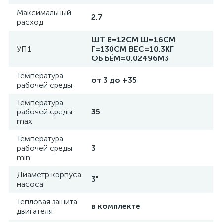
Максимальный
2.7
расход
ШТ В=12СМ Ш=16СМ
УП1
Г=130СМ ВЕС=10.3КГ
ОБЪЁМ=0.02496М3
Температура
от 3 до +35
рабочей среды
Температура
рабочей среды
35
max
Температура
рабочей среды
3
min
Диаметр корпуса
3"
насоса
Тепловая защита
в комплекте
двигателя