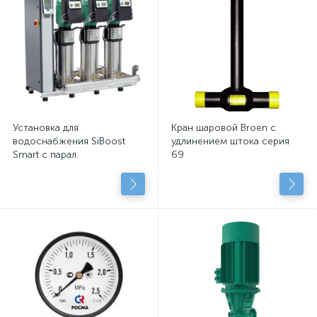
Установка для
Кран шаровой Broen с
водоснабжения SiBoost
удлинением штока серия
Smart с парал.
69
подключенными
центробежными насосами
с сухим рот.