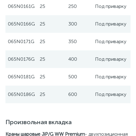
065N0161G
25
250
Под приварку
065N0166G
25
300
Под приварку
065N0171G
25
350
Под приварку
065N0176G
25
400
Под приварку
065N0181G
25
500
Под приварку
065N0186G
25
600
Под приварку
Произвольная вкладка
Краны шаровые
JiP/G WW
Premium
- двухпозиционная