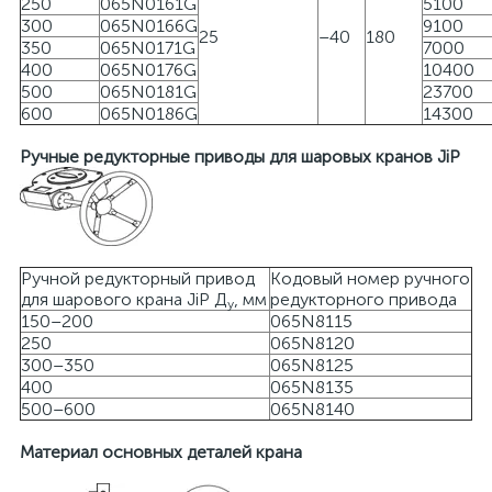
250
065N0161G
5100
300
065N0166G
9100
25
–40
180
350
065N0171G
7000
400
065N0176G
10400
500
065N0181G
23700
600
065N0186G
14300
Ручные редукторные приводы для шаровых кранов JiP
Ручной редукторный привод
Кодовый номер ручного
для шарового крана JiP Д
, мм
редукторного привода
у
150–200
065N8115
250
065N8120
300–350
065N8125
400
065N8135
500–600
065N8140
Материал основных
деталей крана