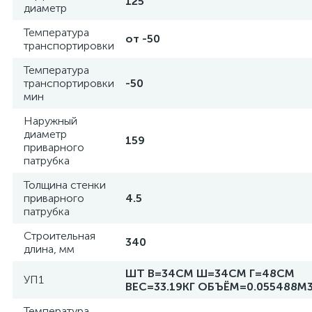
125
диаметр
Температура
от -50
транспортировки
Температура
транспортировки
-50
мин
Наружный
диаметр
159
приварного
патрубка
Толщина стенки
приварного
4.5
патрубка
Строительная
340
длина, мм
ШТ В=34СМ Ш=34СМ Г=48СМ
УП1
ВЕС=33.19КГ ОБЪЁМ=0.055488М
Температура