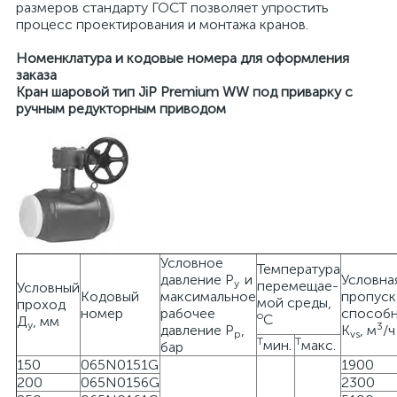
размеров стандарту ГОСТ позволяет упростить
процесс проектирования и монтажа кранов.
Номенклатура и кодовые номера для оформления
заказа
Кран шаровой тип JiP Premium WW под приварку с
ручным редукторным приводом
Условное
Температура
давление Р
и
Условна
у
перемещае-
Условный
Кодовый
максимальное
пропуск
мой среды,
проход
номер
рабочее
способн
о
С
Д
, мм
у
3
давление Р
,
K
, м
/ч
р
vs
Т
Т
мин.
макс.
бар
150
065N0151G
1900
200
065N0156G
2300