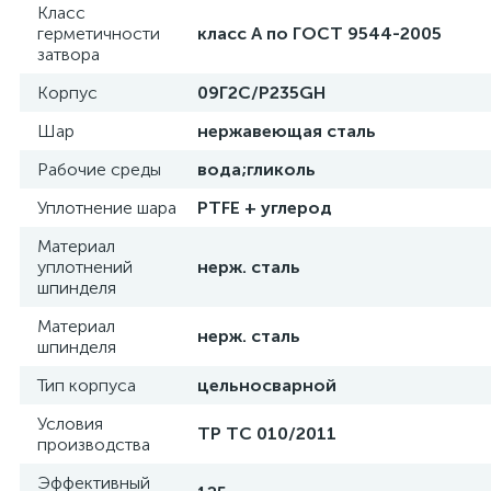
Класс
герметичности
класс А по ГОСТ 9544-2005
затвора
Корпус
09Г2С/P235GH
Шар
нержавеющая сталь
Рабочие среды
вода;гликоль
Уплотнение шара
PTFE + углерод
Материал
уплотнений
нерж. сталь
шпинделя
Материал
нерж. сталь
шпинделя
Тип корпуса
цельносварной
Условия
ТР ТС 010/2011
производства
Эффективный