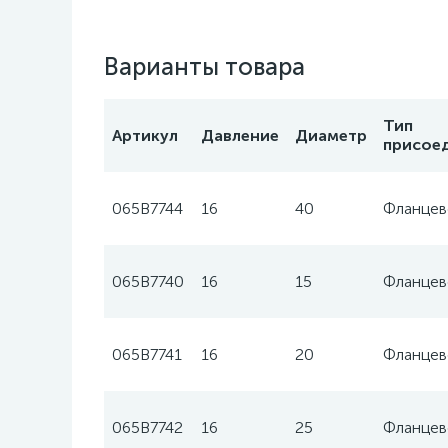
Варианты товара
Тип
Артикул
Давление
Диаметр
присое
065B7744
16
40
Фланцев
065B7740
16
15
Фланцев
065B7741
16
20
Фланцев
065B7742
16
25
Фланцев