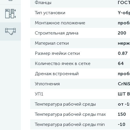
Фланцы
ГОСТ
Тип установки
Y-об
Монтажное положение
проб
Cтроительная длина
200
Материал сетки
нерж
Размер ячейки сетки
0.87
Количество ячеек в сетке
64
Дренаж встроенный
проб
Уплотнения
CrNiS
УП1
ШТ В
Температура рабочей среды
от -
Температура рабочей среды max
150
Температура рабочей среды min
-10