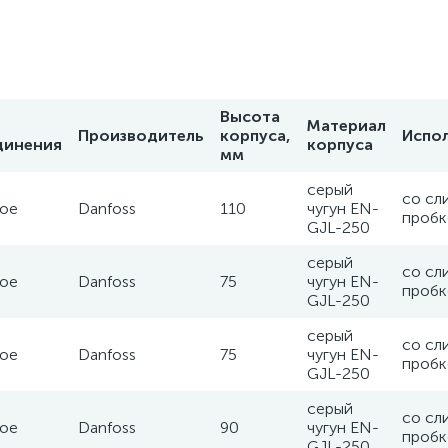
Высота
Материал
Производитель
корпуса,
Испо
динения
корпуса
мм
серый
со сл
ое
Danfoss
110
чугун EN-
пробк
GJL-250
серый
со сл
ое
Danfoss
75
чугун EN-
пробк
GJL-250
серый
со сл
ое
Danfoss
75
чугун EN-
пробк
GJL-250
серый
со сл
ое
Danfoss
90
чугун EN-
пробк
GJL-250