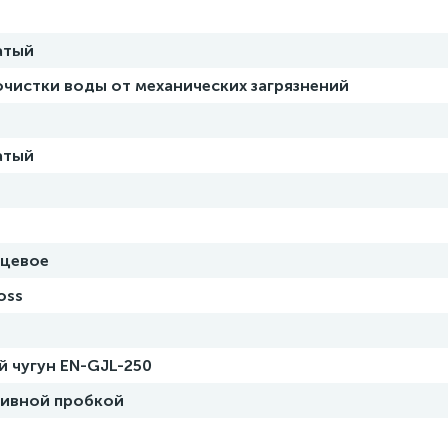
атый
очистки воды от механических загрязнений
атый
цевое
oss
й чугун EN-GJL-250
ливной пробкой