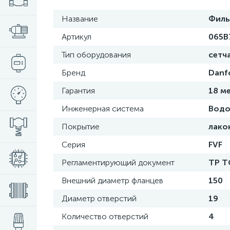
Название
Филь
Артикул
065B
Тип оборудования
сетч
Бренд
Danf
Гарантия
18 м
Инженерная система
Водо
Покрытие
лако
Серия
FVF
Регламентирующий документ
ТР Т
Внешний диаметр фланцев
150
Диаметр отверстий
19
Количество отверстий
4