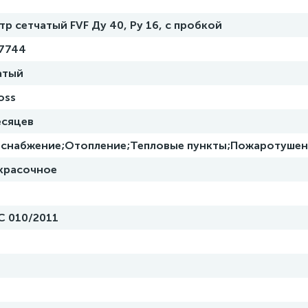
тр сетчатый FVF Ду 40, Ру 16, с пробкой
7744
атый
oss
есяцев
снабжение;Отопление;Тепловые пункты;Пожаротушен
красочное
С 010/2011