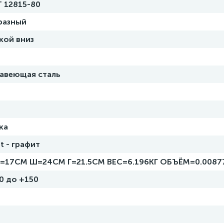
 12815-80
разный
кой вниз
авеющая сталь
ка
t - графит
=17СМ Ш=24СМ Г=21.5СМ ВЕС=6.196КГ ОБЪЁМ=0.0087
10 до +150