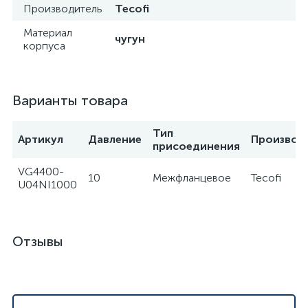
Производитель
Tecofi
Материал
чугун
корпуса
Варианты товара
Тип
Артикул
Давление
Производ
присоединения
VG4400-
10
Межфланцевое
Tecofi
U04NI1000
Отзывы