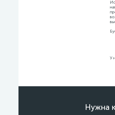
Ис
на
пр
во
вы
Бу
У 
Нужна к