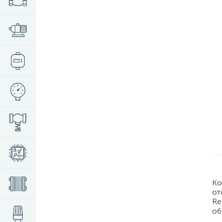
Ко
от
Re
об