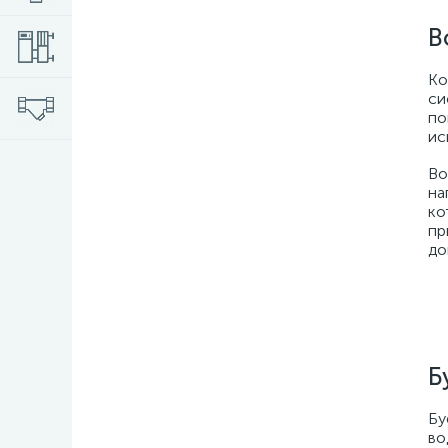
В
Ко
си
по
ис
Во
на
ко
пр
до
Б
Бу
во