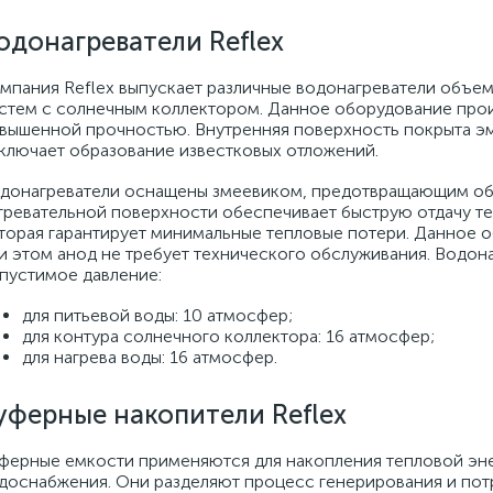
одонагреватели Reflex
мпания Reflex выпускает различные водонагреватели объем
стем с солнечным коллектором. Данное оборудование про
вышенной прочностью. Внутренняя поверхность покрыта эм
ключает образование известковых отложений.
донагреватели оснащены змеевиком, предотвращающим обр
гревательной поверхности обеспечивает быструю отдачу т
торая гарантирует минимальные тепловые потери. Данное 
и этом анод не требует технического обслуживания. Водо
пустимое давление:
для питьевой воды: 10 атмосфер;
для контура солнечного коллектора: 16 атмосфер;
для нагрева воды: 16 атмосфер.
уферные накопители Reflex
ферные емкости применяются для накопления тепловой эне
доснабжения. Они разделяют процесс генерирования и пот