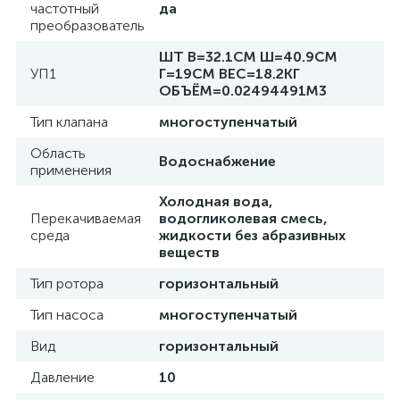
частотный
да
преобразователь
ШТ В=32.1СМ Ш=40.9СМ
УП1
Г=19СМ ВЕС=18.2КГ
ОБЪЁМ=0.02494491М3
Тип клапана
многоступенчатый
Область
Водоснабжение
применения
Холодная вода,
Перекачиваемая
водогликолевая смесь,
среда
жидкости без абразивных
веществ
Тип ротора
горизонтальный
Тип насоса
многоступенчатый
Вид
горизонтальный
Давление
10