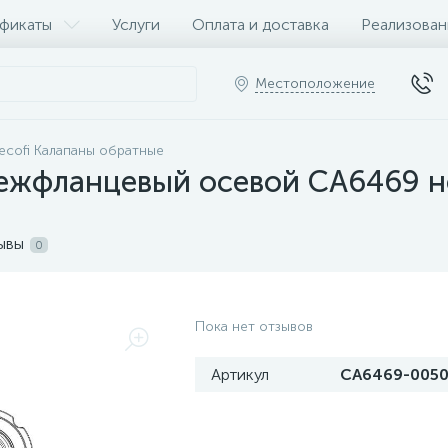
фикаты
Услуги
Оплата и доставка
Реализован
Местоположение
ecofi Калапаны обратные
ежфланцевый осевой CA6469 н
ывы
0
Пока нет отзывов
Артикул
CA6469-005