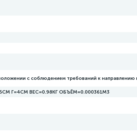
положении с соблюдением требований к направлению 
5СМ Г=4СМ ВЕС=0.98КГ ОБЪЁМ=0.000361М3