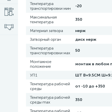
Температура
-20
транспортировки мин
Максимальная
350
температура
Материал затвора
нерж
Затворный орган
диск нерж
Температура
50
транспортировки мах
Монтажное
монтаж в любом 
положение
УП1
ШТ В=9.5СМ Ш=9.
Температура рабочей
от -10 до +350
среды
Температура рабочей
350
среды max
Температура рабочей