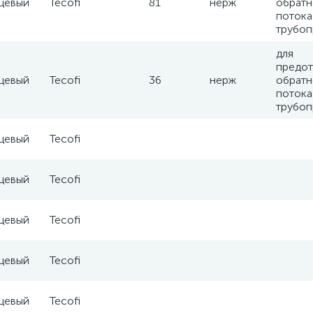
цевый
Tecofi
81
нерж
обратн
потока
трубоп
для
предо
цевый
Tecofi
36
нерж
обратн
потока
трубоп
цевый
Tecofi
цевый
Tecofi
цевый
Tecofi
цевый
Tecofi
цевый
Tecofi