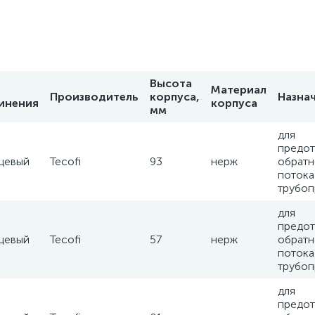
Высота
Материал
Производитель
корпуса,
Назна
инения
корпуса
мм
для
предо
цевый
Tecofi
93
нерж
обратн
потока
трубоп
для
предо
цевый
Tecofi
57
нерж
обратн
потока
трубоп
для
предо