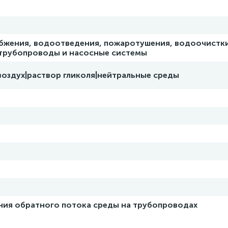
бжения, водоотведения, пожаротушения, водоочистки
 трубопроводы и насосные системы
воздух|раствор гликоля|нейтральные среды
ния обратного потока среды на трубопроводах