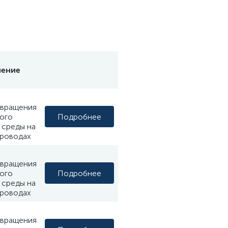
чение
твращения
Подробнее
ого
 среды на
роводах
твращения
Подробнее
ого
 среды на
роводах
твращения