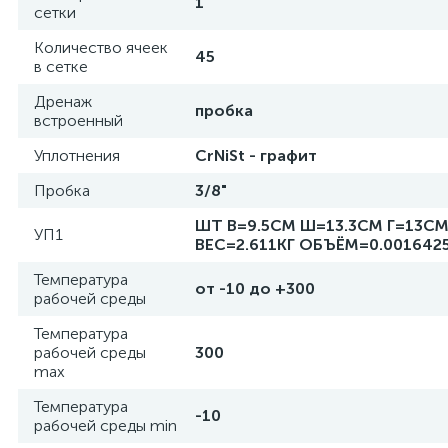
1
сетки
Количество ячеек
45
в сетке
Дренаж
пробка
встроенный
Уплотнения
CrNiSt - графит
Пробка
3/8"
ШТ В=9.5СМ Ш=13.3СМ Г=13С
УП1
ВЕС=2.611КГ ОБЪЁМ=0.001642
Температура
от -10 до +300
рабочей среды
Температура
рабочей среды
300
max
Температура
-10
рабочей среды min