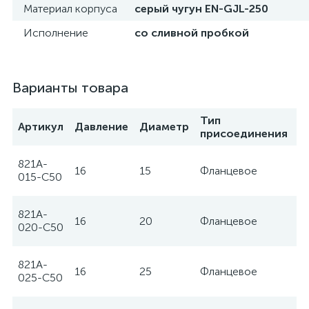
Материал корпуса
серый чугун EN-GJL-250
Исполнение
со сливной пробкой
Варианты товара
Тип
Артикул
Давление
Диаметр
П
присоединения
821A-
16
15
Фланцевое
Z
015-C50
821A-
16
20
Фланцевое
Z
020-C50
821A-
16
25
Фланцевое
Z
025-C50