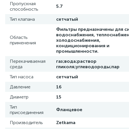
Пропускная
5.7
способность
Тип клапана
сетчатый
Фильтры предназначены для с
водоснабжения, теплоснабжен
Область
холодоснабжения,
применения
кондиционирования и
промышленности.
Перекачиваемая
газ;вода;раствор
среда
гликоля;углеводороды;пар
Тип насоса
сетчатый
Давление
16
Диаметр
15
Тип
Фланцевое
присоединения
Производитель
Zetkama