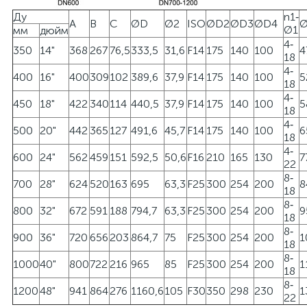
Ду
n1‐
A
B
C
ØD
Ø2
ISO
ØD2
ØD3
ØD4
Ø
Ø1
мм
дюйм
4‐
350
14"
368
267
76,5
333,5
31,6
F14
175
140
100
4
18
4‐
400
16"
400
309
102
389,6
37,9
F14
175
140
100
5
18
4‐
450
18"
422
340
114
440,5
37,9
F14
175
140
100
5
18
4‐
500
20"
442
365
127
491,6
45,7
F14
175
140
100
6
18
4‐
600
24"
562
459
151
592,5
50,6
F16
210
165
130
7
22
8‐
700
28"
624
520
163
695
63,3
F25
300
254
200
8
18
8‐
800
32"
672
591
188
794,7
63,3
F25
300
254
200
9
18
8‐
900
36"
720
656
203
864,7
75
F25
300
254
200
1
18
8‐
1000
40"
800
722
216
965
85
F25
300
254
200
1
18
8‐
1200
48"
941
864
276
1160,6
105
F30
350
298
230
1
22