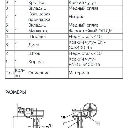
9
1
Крышка
Ковкий чугун
8
Вкладыш
Медный сплав
Кольцевая
7
1
Нитрил
прокладка
6
Вкладыш
Медный сплав
5
1
Манжета
Жаростойкий ЭПДМ
4
Шпонка
Нерж.сталь 410
Ковкий чугун EN-
3
1
Диск
GJS400-15
2
Шток
Нерж.сталь 410
Ковкий чугун
1
1
Корпус
EN-GJS400-15
Кол-
Поз.
Описание
Материал
во
РАЗМЕРЫ