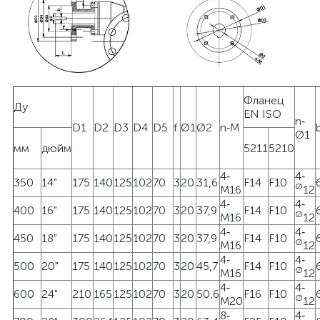
Фланец
Ду
EN ISO
n‐
D1
D2
D3
D4
D5
f
Ø1
Ø2
n‐M
Ø1
мм
дюйм
5211
5210
4‐
4‐
350
14"
175
140
125
102
70
3
20
31,6
F14
F10
Ø
M16
12
4‐
4‐
400
16"
175
140
125
102
70
3
20
37,9
F14
F10
Ø
M16
12
4‐
4‐
450
18"
175
140
125
102
70
3
20
37,9
F14
F10
Ø
M16
12
4‐
4‐
500
20"
175
140
125
102
70
3
20
45,7
F14
F10
Ø
M16
12
4‐
4‐
600
24"
210
165
125
102
70
3
20
50,6
F16
F10
Ø
M20
12
8‐
4‐