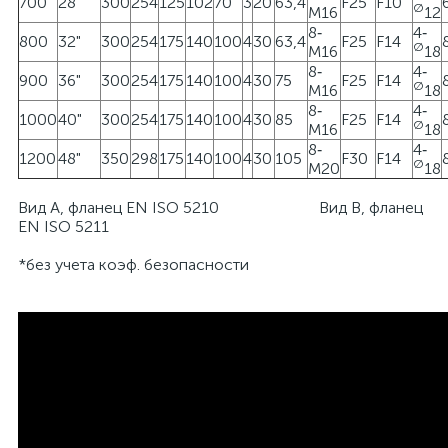
700
28"
300
254
125
102
70
3
20
63,4
F25
F10
Ø
M16
12
8‐
4‐
800
32"
300
254
175
140
100
4
30
63,4
F25
F14
Ø
M16
18
8‐
4‐
900
36"
300
254
175
140
100
4
30
75
F25
F14
Ø
M16
18
8‐
4‐
1000
40"
300
254
175
140
100
4
30
85
F25
F14
Ø
M16
18
8‐
4‐
1200
48"
350
298
175
140
100
4
30
105
F30
F14
Ø
M20
18
Вид А, фланец EN ISO 5210 Вид В, фланец
EN ISO 5211
*без учета коэф. безопасности