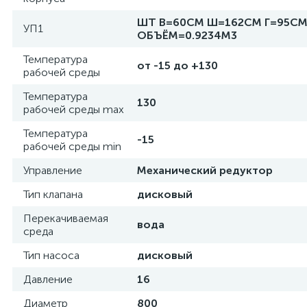
ШТ В=60СМ Ш=162СМ Г=95СМ
УП1
ОБЪЁМ=0.9234М3
Температура
от -15 до +130
рабочей среды
Температура
130
рабочей среды max
Температура
-15
рабочей среды min
Управление
Механический редуктор
Тип клапана
дисковый
Перекачиваемая
вода
среда
Тип насоса
дисковый
Давление
16
Диаметр
800