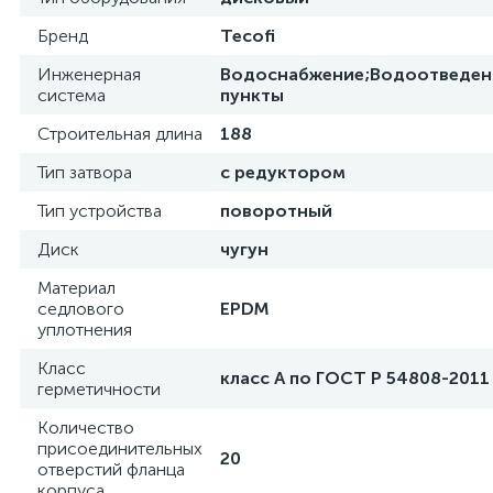
Бренд
Tecofi
Инженерная
Водоснабжение;Водоотведен
система
пункты
Строительная длина
188
Тип затвора
с редуктором
Тип устройства
поворотный
Диск
чугун
Материал
седлового
EPDM
уплотнения
Класс
класс А по ГОСТ Р 54808-2011
герметичности
Количество
присоединительных
20
отверстий фланца
корпуса