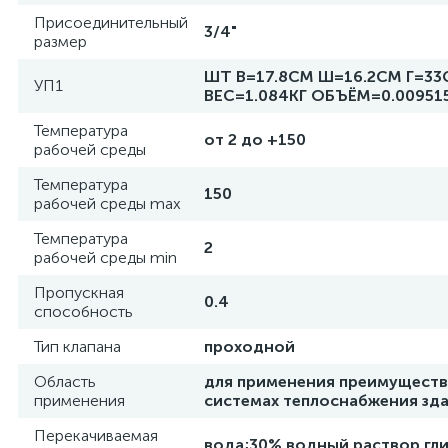
Присоединительный
3/4"
размер
ШТ В=17.8СМ Ш=16.2СМ Г=3
УП1
ВЕС=1.084КГ ОБЪЁМ=0.00951
Температура
от 2 до +150
рабочей среды
Температура
150
рабочей среды max
Температура
2
рабочей среды min
Пропускная
0.4
способность
Тип клапана
проходной
Область
для применения преимуществ
применения
системах теплоснабжения зд
Перекачиваемая
вода;30% водный раствор гл