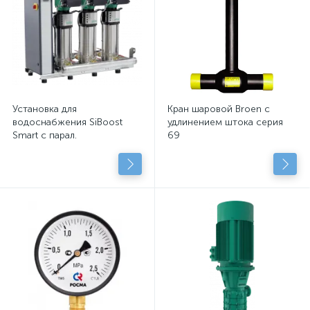
Установка для
Кран шаровой Broen с
водоснабжения SiBoost
удлинением штока серия
Smart с парал.
69
подключенными
центробежными насосами
с сухим рот.