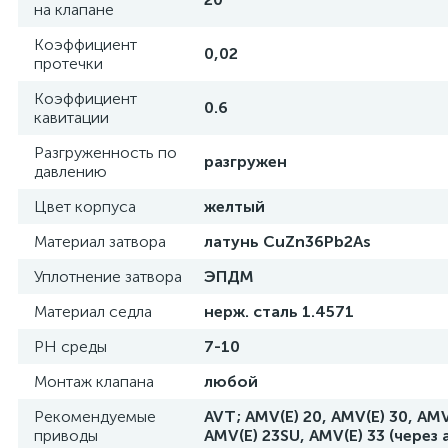
на клапане
Коэффициент
0,02
протечки
Коэффициент
0.6
кавитации
Разгруженность по
разгружен
давлению
Цвет корпуса
желтый
Материал затвора
латунь СuZn36Pb2As
Уплотнение затвора
ЭПДМ
Материал седла
нерж. сталь 1.4571
РН среды
7-10
Монтаж клапана
любой
Рекомендуемые
AVT; AMV(E) 20, AMV(E) 30, AMV
приводы
AMV(E) 23SU, AMV(E) 33 (через 